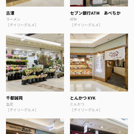
古潭
セブン銀行ATM あべちか
ラーメン
ATM
［デイリーグルメ］
［デイリーグルメ］
千都誠苑
とんかつ KYK
生花
とんかつ
［デイリーグルメ］
［デイリーグルメ］