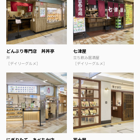
どんぶり専門店 丼丼亭
七津屋
丼
立ち飲み居酒屋
［デイリーグルメ］
［デイリーグルメ］
にぎりたて あべちか店
冨士屋