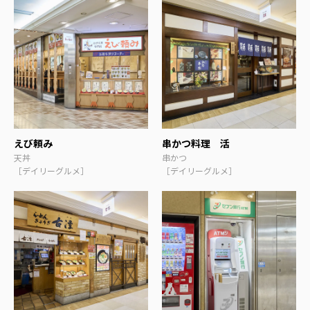
えび頼み
串かつ料理 活
天丼
串かつ
［デイリーグルメ］
［デイリーグルメ］