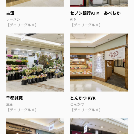
古潭
セブン銀行ATM あべちか
ラーメン
ATM
［デイリーグルメ］
［デイリーグルメ］
千都誠苑
とんかつ KYK
生花
とんかつ
［デイリーグルメ］
［デイリーグルメ］