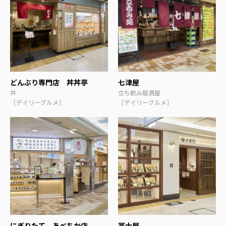
どんぶり専門店 丼丼亭
七津屋
丼
立ち飲み居酒屋
［デイリーグルメ］
［デイリーグルメ］
にぎりたて あべちか店
冨士屋