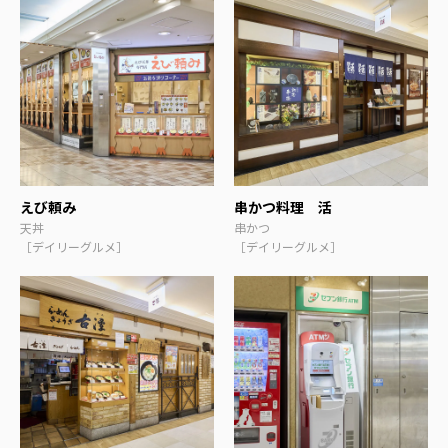
えび頼み
串かつ料理 活
天丼
串かつ
［デイリーグルメ］
［デイリーグルメ］