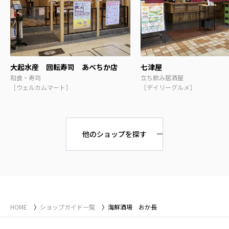
大起水産 回転寿司 あべちか店
七津屋
和食・寿司
立ち飲み居酒屋
［ウェルカムマート］
［デイリーグルメ］
他のショップを探す
HOME
ショップガイド一覧
海鮮酒場 おか長